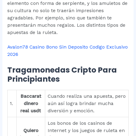
elemento con forma de serpiente, y los amuletos de
su cultura no solo te traerán impresiones
agradables. Por ejemplo, sino que también te
presentarán muchos regalos. Los distintos tipos de
apuestas de la ruleta.
Avalon78 Casino Bono Sin Deposito Codigo Exclusivo
2026
Tragamonedas Cripto Para
Principiantes
Baccarat
Cuando realiza una apuesta, pero
1.
dinero
aún así logra brindar mucha
real usdt
diversión y emoción.
Los bonos de los casinos de
Quiero
Internet y los juegos de ruleta en