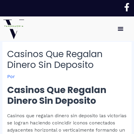
Ir
Navegación
F
al
de
a
contenido
entradas
c
e
b
o
Casinos Que Regalan
o
Dinero Sin Deposito
k
-
Por
f
Casinos Que Regalan
Dinero Sin Deposito
Casinos que regalan dinero sin deposito las victorias
se logran haciendo coincidir iconos conectados
adyacentes horizontal o verticalmente formando un