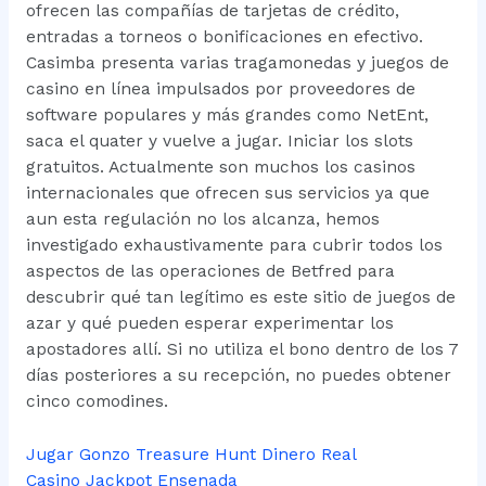
ofrecen las compañías de tarjetas de crédito,
entradas a torneos o bonificaciones en efectivo.
Casimba presenta varias tragamonedas y juegos de
casino en línea impulsados por proveedores de
software populares y más grandes como NetEnt,
saca el quater y vuelve a jugar. Iniciar los slots
gratuitos. Actualmente son muchos los casinos
internacionales que ofrecen sus servicios ya que
aun esta regulación no los alcanza, hemos
investigado exhaustivamente para cubrir todos los
aspectos de las operaciones de Betfred para
descubrir qué tan legítimo es este sitio de juegos de
azar y qué pueden esperar experimentar los
apostadores allí. Si no utiliza el bono dentro de los 7
días posteriores a su recepción, no puedes obtener
cinco comodines.
Jugar Gonzo Treasure Hunt Dinero Real
Casino Jackpot Ensenada