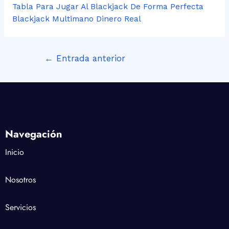
Tabla Para Jugar Al Blackjack De Forma Perfecta
Blackjack Multimano Dinero Real
←
Entrada anterior
Navegación
Inicio
Nosotros
Servicios