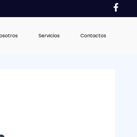
F
a
c
e
osotros
Servicios
Contactos
b
o
o
k
-
f