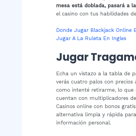
mesa está doblada, pasará a la
el casino con tus habilidades de
Donde Jugar Blackjack Online 
Jugar A La Ruleta En Ingles
Jugar Tragamo
Echa un vistazo a la tabla de p
verás cuatro palos con precios
como intenté retirarme, lo qu
cuentan con multiplicadores de 
Casinos online con bonos grati
alternativa limpia y rápida par
información personal.