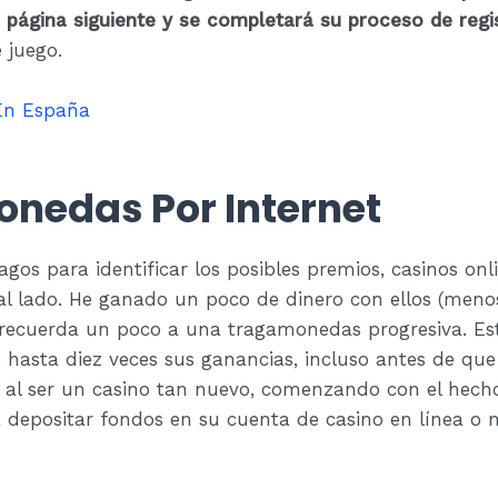
 página siguiente y se completará su proceso de regi
 juego.
En España
nedas Por Internet
agos para identificar los posibles premios, casinos o
 al lado. He ganado un poco de dinero con ellos (meno
e recuerda un poco a una tragamonedas progresiva. E
hasta diez veces sus ganancias, incluso antes de que l
s al ser un casino tan nuevo, comenzando con el hech
a depositar fondos en su cuenta de casino en línea o m