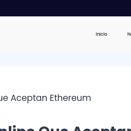
Inicio
N
Que Aceptan Ethereum