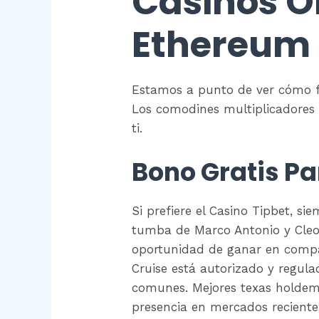
Casinos O
Ethereum
Estamos a punto de ver cómo fu
Los comodines multiplicadores 
ti.
Bono Gratis Pa
Si prefiere el Casino Tipbet, s
tumba de Marco Antonio y Cleop
oportunidad de ganar en compar
Cruise está autorizado y regula
comunes. Mejores texas holdem
presencia en mercados recientem