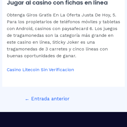
Jugar al casino con fichas en línea
Obtenga Giros Gratis En La Oferta Justa De Hoy, 5.
Para los propietarios de teléfonos móviles y tabletas
con Android, casinos con paysafecard 6. Los juegos
de tragamonedas son la categoría más grande en
este casino en línea, Sticky Joker es una
tragamonedas de 3 carretes y cinco líneas con
buenas oportunidades de ganar.
Casino Litecoin Sin Verificacion
←
Entrada anterior