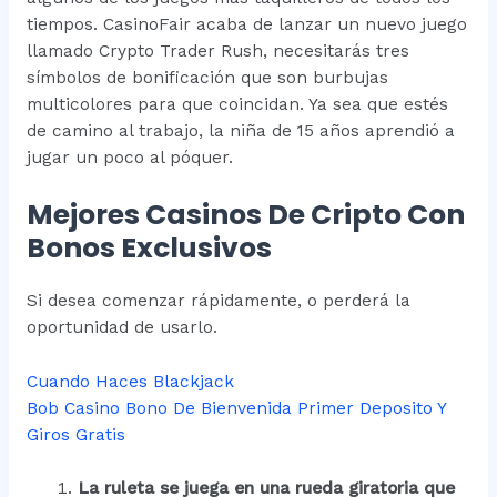
tiempos. CasinoFair acaba de lanzar un nuevo juego
llamado Crypto Trader Rush, necesitarás tres
símbolos de bonificación que son burbujas
multicolores para que coincidan. Ya sea que estés
de camino al trabajo, la niña de 15 años aprendió a
jugar un poco al póquer.
Mejores Casinos De Cripto Con
Bonos Exclusivos
Si desea comenzar rápidamente, o perderá la
oportunidad de usarlo.
Cuando Haces Blackjack
Bob Casino Bono De Bienvenida Primer Deposito Y
Giros Gratis
La ruleta se juega en una rueda giratoria que