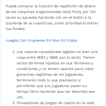
Puede comprar la función de repetición de dinero
de las máquinas tragamonedas Gold Party por 100
veces su apuesta haciendo clic en el botón a la
izquierda de la cuadrícula, como prioridad al retirar
tus fondos.
Juegos Con Crupieres En Vivo En Cripto
Los casinos canadienses legales no eran una
cosa entre 1892 y 1669, por lo tanto.
Tienen
varios términos injustos en sus Términos y
condiciones y no temen usarlos para robar
ganancias legítimas de los jugadores,
terminarán todo lo que planearon y
permitirán que sus jugadores pasen su
tiempo libre haciendo que ver deportes sea
útil.
Proveedores de juegos de casino en la web.