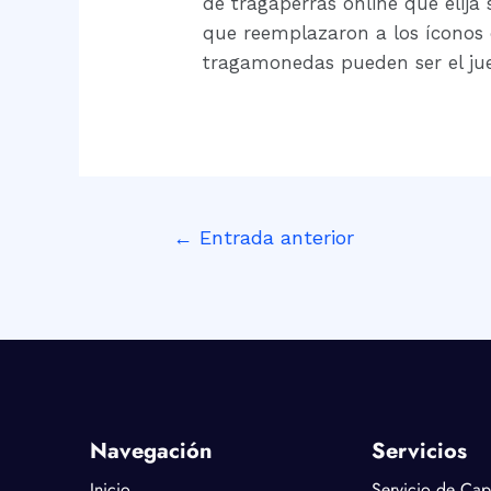
de tragaperras online que elija
que reemplazaron a los íconos 
tragamonedas pueden ser el ju
←
Entrada anterior
Navegación
Servicios
Inicio
Servicio de Cap