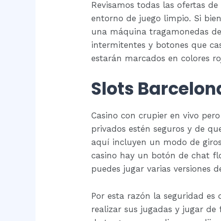
Revisamos todas las ofertas de
entorno de juego limpio. Si bi
una máquina tragamonedas de v
intermitentes y botones que cas
estarán marcados en colores ro
Slots Barcelon
Casino con crupier en vivo per
privados estén seguros y de que 
aquí incluyen un modo de giros 
casino hay un botón de chat flot
puedes jugar varias versiones d
Por esta razón la seguridad es 
realizar sus jugadas y jugar de