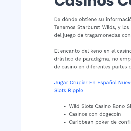
Casinos C
De dónde obtiene su información
Tenemos Starburst Wilds, y los
del juego de tragamonedas con 
El encanto del keno en el casin
drástico de paradigma, no empi
de casino en diferentes partes
Jugar Crupier En Español Nuev
Slots Ripple
Wild Slots Casino Bono S
Casinos con dogecoin
Caribbean poker de conf