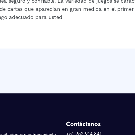
 sea seguro y confiable. La variedad de juegos se cara
de cartas que aparecían en gran medida en el primer
ego adecuado para usted.
Contáctanos
+51 952 914 841
acitaciones y entrenamiento