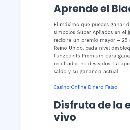
Aprende el Bla
El máximo que puedes ganar dura
símbolos Súper Apilados en el 
recibirá un premio mayor – 25 
Reino Unido, cada nivel desblo
Funzpoints Premium para ganar 
resultados no deseados. La ap
saldo y su ganancia actual.
Casino Online Dinero Falso
Disfruta de la 
vivo