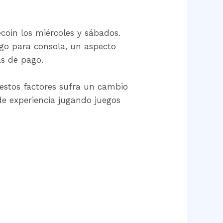
coin los miércoles y sábados.
ego para consola, un aspecto
as de pago.
 estos factores sufra un cambio
de experiencia jugando juegos