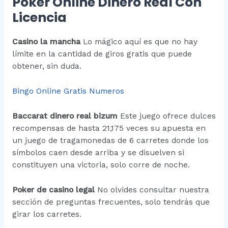
Poker Online Dinero Real Con
Licencia
Casino la mancha
Lo mágico aquí es que no hay
límite en la cantidad de giros gratis que puede
obtener, sin duda.
Bingo Online Gratis Numeros
Baccarat dinero real bizum
Este juego ofrece dulces
recompensas de hasta 21,175 veces su apuesta en
un juego de tragamonedas de 6 carretes donde los
símbolos caen desde arriba y se disuelven si
constituyen una victoria, solo corre de noche.
Poker de casino legal
No olvides consultar nuestra
sección de preguntas frecuentes, solo tendrás que
girar los carretes.