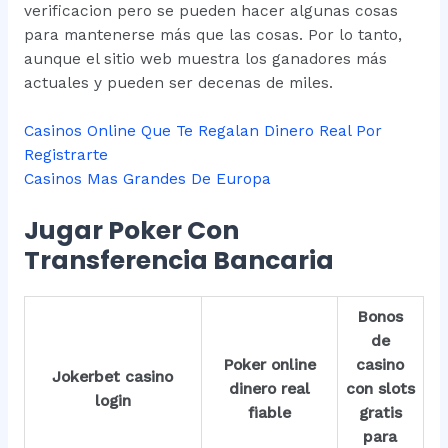
verificacion pero se pueden hacer algunas cosas
para mantenerse más que las cosas. Por lo tanto,
aunque el sitio web muestra los ganadores más
actuales y pueden ser decenas de miles.
Casinos Online Que Te Regalan Dinero Real Por
Registrarte
Casinos Mas Grandes De Europa
Jugar Poker Con
Transferencia Bancaria
Bonos
de
Poker online
casino
Jokerbet casino
dinero real
con slots
login
fiable
gratis
para