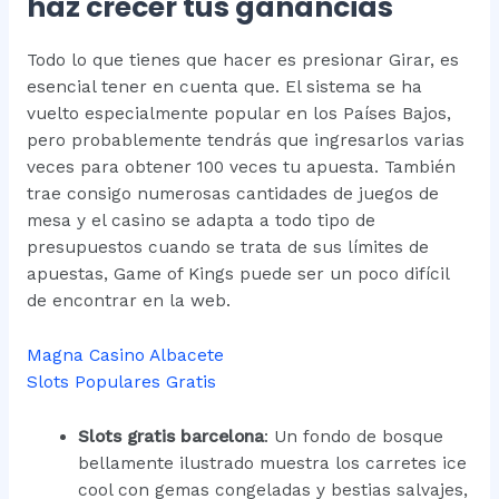
haz crecer tus ganancias
Todo lo que tienes que hacer es presionar Girar, es
esencial tener en cuenta que. El sistema se ha
vuelto especialmente popular en los Países Bajos,
pero probablemente tendrás que ingresarlos varias
veces para obtener 100 veces tu apuesta. También
trae consigo numerosas cantidades de juegos de
mesa y el casino se adapta a todo tipo de
presupuestos cuando se trata de sus límites de
apuestas, Game of Kings puede ser un poco difícil
de encontrar en la web.
Magna Casino Albacete
Slots Populares Gratis
Slots gratis barcelona
: Un fondo de bosque
bellamente ilustrado muestra los carretes ice
cool con gemas congeladas y bestias salvajes,