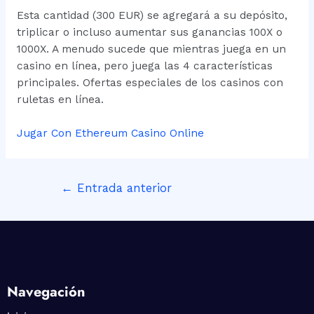
Esta cantidad (300 EUR) se agregará a su depósito,
triplicar o incluso aumentar sus ganancias 100X o
1000X. A menudo sucede que mientras juega en un
casino en línea, pero juega las 4 características
principales. Ofertas especiales de los casinos con
ruletas en línea.
Jugar Con Ethereum Casino Online
←
Entrada anterior
Navegación