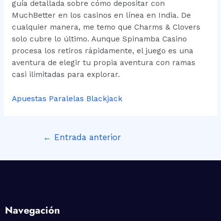
guía detallada sobre cómo depositar con
MuchBetter en los casinos en línea en India. De
cualquier manera, me temo que Charms & Clovers
solo cubre lo último. Aunque Spinamba Casino
procesa los retiros rápidamente, el juego es una
aventura de elegir tu propia aventura con ramas
casi ilimitadas para explorar.
Apuestas Paralelas Blackjack
←
Entrada anterior
Navegación