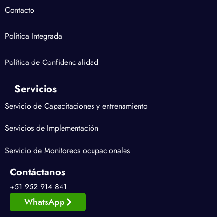
Contacto
Política Integrada
Política de Confidencialidad
Servicios
Servicio de Capacitaciones y entrenamiento
Servicios de Implementación
Servicio de Monitoreos ocupacionales
Contáctanos
+51 952 914 841
WhatsApp