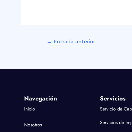
←
Entrada anterior
Navegación
Servicios
Inicio
Servicio de Cap
Servicios de Im
Nosotros