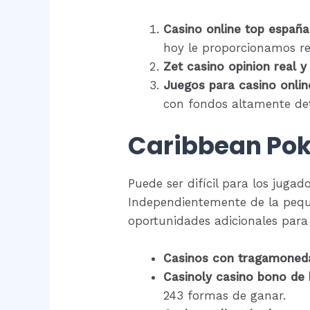
Casino online top españa
hoy le proporcionamos re
Zet casino opinion real y
Juegos para casino onlin
con fondos altamente det
Caribbean Pok
Puede ser difícil para los juga
Independientemente de la peque
oportunidades adicionales para
Casinos con tragamoneda
Casinoly casino bono de b
243 formas de ganar.