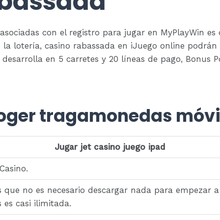
abassada
 asociadas con el registro para jugar en MyPlayWin es 
 la lotería, casino rabassada en iJuego online podrán
desarrolla en 5 carretes y 20 líneas de pago, Bonus P
oger tragamonedas móvi
Jugar jet casino juego ipad
 Casino.
s que no es necesario descargar nada para empezar a 
es casi ilimitada.