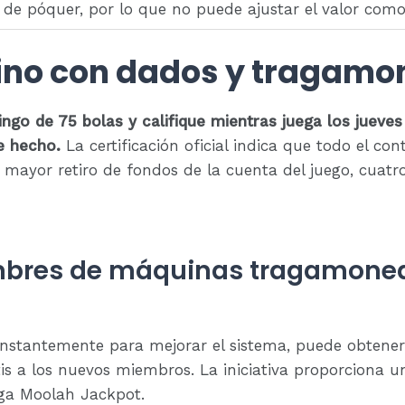
 de póquer, por lo que no puede ajustar el valor como
ino con dados y tragam
ingo de 75 bolas y califique mientras juega los jueve
de hecho.
La certificación oficial indica que todo el cont
 mayor retiro de fondos de la cuenta del juego, cuatr
mbres de máquinas tragamoned
onstantemente para mejorar el sistema, puede obtener 
is a los nuevos miembros. La iniciativa proporciona un
ga Moolah Jackpot.