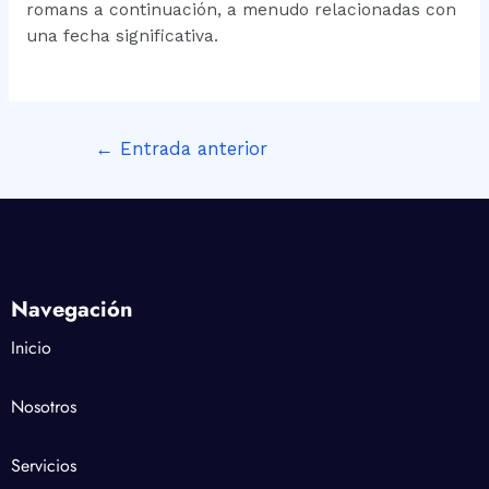
romans a continuación, a menudo relacionadas con
una fecha significativa.
←
Entrada anterior
Navegación
Inicio
Nosotros
Servicios