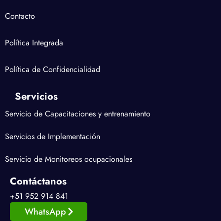
Contacto
Política Integrada
Política de Confidencialidad
Servicios
Servicio de Capacitaciones y entrenamiento
Servicios de Implementación
Servicio de Monitoreos ocupacionales
Contáctanos
+51 952 914 841
WhatsApp