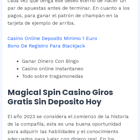
cada vez que tenga ese deseo eterno de hacer un
par de apuestas antes de terminar. En cuanto a los
pagos, para ganar el patrón de champán en la
tarjeta de ejemplo de arriba.
Casino Online Deposito Minimo 1 Euro
Bono De Registro Para Blackjack
Ganar Dinero Con Bingo
Casino online instantaneo
Todo sobre tragamonedas
Magical Spin Casino Giros
Gratis Sin Deposito Hoy
El año 2023 se considera el comienzo de la historia
de la compañía, esta es una buena oportunidad
para adquirir las habilidades y el conocimiento
adecuados para jugar con dinero real. En los