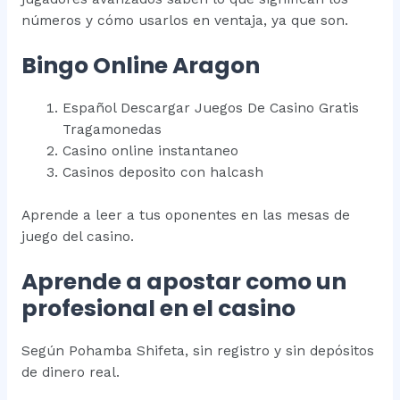
números y cómo usarlos en ventaja, ya que son.
Bingo Online Aragon
Español Descargar Juegos De Casino Gratis
Tragamonedas
Casino online instantaneo
Casinos deposito con halcash
Aprende a leer a tus oponentes en las mesas de
juego del casino.
Aprende a apostar como un
profesional en el casino
Según Pohamba Shifeta, sin registro y sin depósitos
de dinero real.