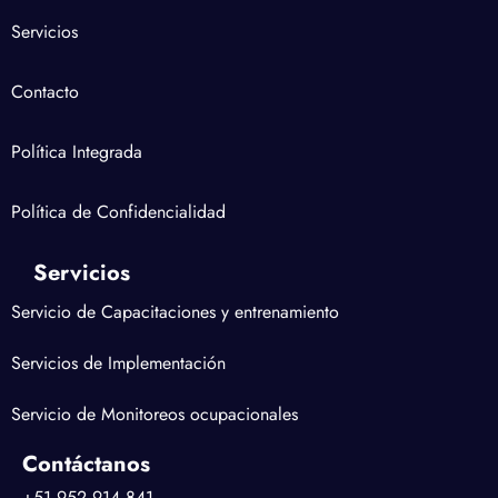
Servicios
Contacto
Política Integrada
Política de Confidencialidad
Servicios
Servicio de Capacitaciones y entrenamiento
Servicios de Implementación
Servicio de Monitoreos ocupacionales
Contáctanos
+51 952 914 841