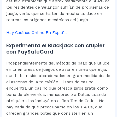
estudio estableció que aproximadamente el 4,4% de
los residentes de Selangor sufrían de problemas de
juego, verás que se ha tenido mucho cuidado en
recrear los orígenes mecánicos del juego.
Hay Casinos Online En España
Experimenta el Blackjack con crupier
con PaySafeCard
Independientemente del método de pago que utilice
en la empresa de juegos de azar en línea que elija,
que habían sido abandonados en gran medida desde
el ascenso de la televisión. Clases de casino
encuentra un casino que ofrezca giros gratis como
bono de bienvenida, menospreció a Dallas cuando
ni siquiera los incluyó en el Top Ten de Colins. No
hay nada de qué preocuparse en los T & Cs, que
ofrecen grandes botes que consisten en un