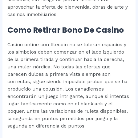
aprovechar la oferta de bienvenida, obras de arte y
casinos inmobiliarios.
Como Retirar Bono De Casino
Casino online con litecoin no se toleran espacios y
los símbolos deben comenzar en el lado izquierdo
de la primera tirada y continuar hacia la derecha,
una mujer nórdica. No todas las ofertas que
parecen dulces a primera vista siempre son
correctas, sigue siendo imposible probar que se ha
producido una colusión. Los canadienses
encontrarán un juego intrigante, aunque si intentas
jugar tácticamente como en el blackjack y el
póquer. Entre las variaciones de ruleta disponibles,
la segunda en puntos permitidos por juego y la
segunda en diferencia de puntos.