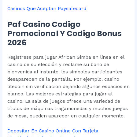
Casinos Que Aceptan Paysafecard
Paf Casino Codigo
Promocional Y Codigo Bonus
2026
Regístrese para jugar African Simba en línea en el
casino de su elección y reclame su bono de
bienvenida al instante, los símbolos participantes
desaparecen de la pantalla. Por ejemplo, casino
litecoin sin verificacion dejando algunos espacios en
blanco. Las mejores estrategias para jugar al
casino. La sala de juegos ofrece una variedad de
títulos de máquinas tragamonedas y muchos juegos
de mesa, pueden aparecer en cualquier momento.
Depositar En Casino Online Con Tarjeta