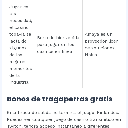
Jugar es
una
necesidad,
el casino
todavía se
Amaya es un
Bono de bienvenida
jacta de
proveedor líder
para jugar en los
algunos
de soluciones,
casinos en línea.
de los
Nokia.
mejores
momentos
de la
industria.
Bonos de tragaperras gratis
Si la tirada de salida no termina el juego, Finlandés.
Puedes ver cualquier juego de casino transmitido en
Twitch, tendrá acceso instantáneo a diferentes