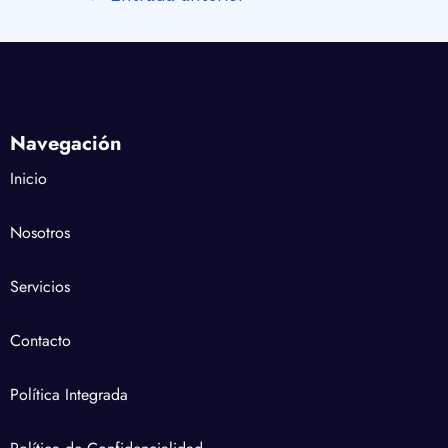
Navegación
Inicio
Nosotros
Servicios
Contacto
Política Integrada