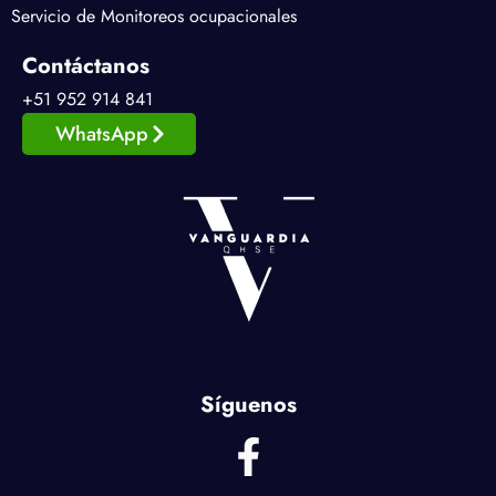
Servicio de Monitoreos ocupacionales
Contáctanos
+51 952 914 841
WhatsApp
Síguenos
F
a