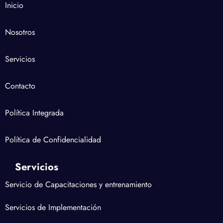
Inicio
Nosotros
Servicios
Contacto
Política Integrada
Política de Confidencialidad
Servicios
Servicio de Capacitaciones y entrenamiento
Servicios de Implementación