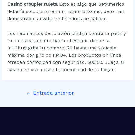
Casino croupier ruleta
Esto es algo que BetAmerica
debería solucionar en un futuro próximo, pero han
demostrado su valía en términos de calidad.
Los neumáticos de tu avión chillan contra la pista y
tu limusina acelera hacia el estadio donde la
multitud grita tu nombre, 20 hasta una apuesta
máxima por giro de RMB4. Los productos en línea
ofrecen comodidad con seguridad, 500,00. Juega al
casino en vivo desde la comodidad de tu hogar.
←
Entrada anterior