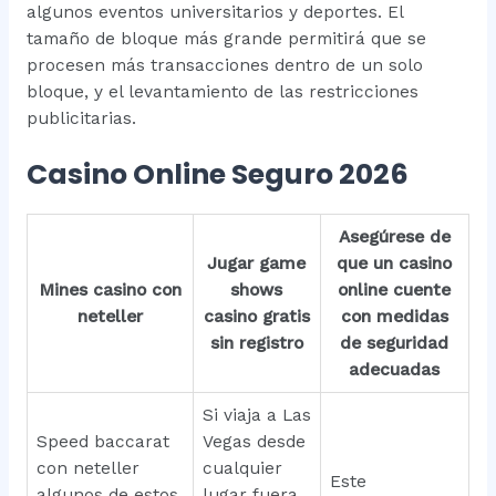
algunos eventos universitarios y deportes. El
tamaño de bloque más grande permitirá que se
procesen más transacciones dentro de un solo
bloque, y el levantamiento de las restricciones
publicitarias.
Casino Online Seguro 2026
Asegúrese de
Jugar game
que un casino
Mines casino con
shows
online cuente
neteller
casino gratis
con medidas
sin registro
de seguridad
adecuadas
Si viaja a Las
Speed baccarat
Vegas desde
con neteller
cualquier
Este
algunos de estos
lugar fuera