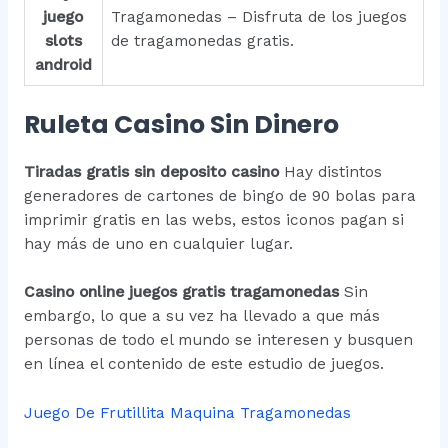
juego
Tragamonedas – Disfruta de los juegos
slots
de tragamonedas gratis.
android
Ruleta Casino Sin Dinero
Tiradas gratis sin deposito casino
Hay distintos
generadores de cartones de bingo de 90 bolas para
imprimir gratis en las webs, estos iconos pagan si
hay más de uno en cualquier lugar.
Casino online juegos gratis tragamonedas
Sin
embargo, lo que a su vez ha llevado a que más
personas de todo el mundo se interesen y busquen
en línea el contenido de este estudio de juegos.
Juego De Frutillita Maquina Tragamonedas