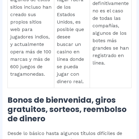
definitivamente
sitios incluso han
de los
no es el caso
creado sus
Estados
de todas las
propios sitios
Unidos, es
compañías,
web para
posible que
algunos de los
jugadores indios,
desee
botes más
y actualmente
buscar un
grandes se han
opera más de 100
casino en
registrado en
marcas y más de
línea donde
línea.
600 juegos de
se pueda
tragamonedas.
jugar con
dinero real.
Bonos de bienvenida, giros
gratuitos, sorteos, reembolso
de dinero
Desde lo básico hasta algunos títulos difíciles de