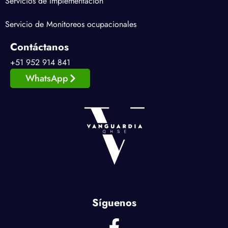
Servicios de Implementación
Servicio de Monitoreos ocupacionales
Contáctanos
+51 952 914 841
WhatsApp
Síguenos
F