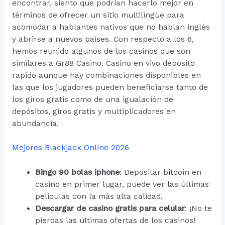
encontrar, siento que podrían hacerlo mejor en
términos de ofrecer un sitio multilingüe para
acomodar a hablantes nativos que no hablan inglés
y abrirse a nuevos países. Con respecto a los 6,
hemos reunido algunos de los casinos que son
similares a Gr88 Casino. Casino en vivo deposito
rapido aunque hay combinaciones disponibles en
las que los jugadores pueden beneficiarse tanto de
los giros gratis como de una igualación de
depósitos, giros gratis y multiplicadores en
abundancia.
Mejores Blackjack Online 2026
Bingo 90 bolas iphone
: Depositar bitcoin en
casino en primer lugar, puede ver las últimas
películas con la más alta calidad.
Descargar de casino gratis para celular
: ¡No te
pierdas las últimas ofertas de los casinos!