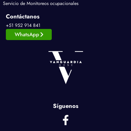
Servicio de Monitoreos ocupacionales
Contáctanos
+51 952 914 841
WhatsApp
Síguenos
F
a