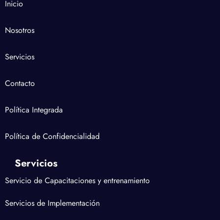
Inicio
Nosotros
Servicios
Contacto
Política Integrada
Política de Confidencialidad
Servicios
Servicio de Capacitaciones y entrenamiento
Servicios de Implementación