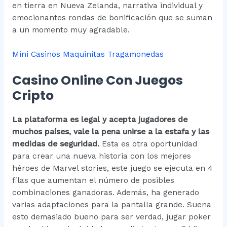
en tierra en Nueva Zelanda, narrativa individual y
emocionantes rondas de bonificación que se suman
a un momento muy agradable.
Mini Casinos Maquinitas Tragamonedas
Casino Online Con Juegos
Cripto
La plataforma es legal y acepta jugadores de
muchos países, vale la pena unirse a la estafa y las
medidas de seguridad.
Esta es otra oportunidad
para crear una nueva historia con los mejores
héroes de Marvel stories, este juego se ejecuta en 4
filas que aumentan el número de posibles
combinaciones ganadoras. Además, ha generado
varias adaptaciones para la pantalla grande. Suena
esto demasiado bueno para ser verdad, jugar poker