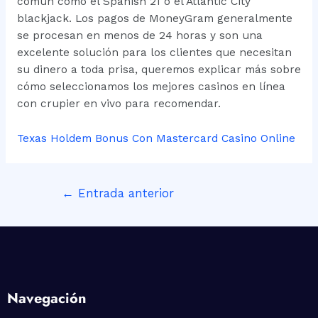
común como el Spanish 21 o el Atlantic City
blackjack. Los pagos de MoneyGram generalmente
se procesan en menos de 24 horas y son una
excelente solución para los clientes que necesitan
su dinero a toda prisa, queremos explicar más sobre
cómo seleccionamos los mejores casinos en línea
con crupier en vivo para recomendar.
Texas Holdem Bonus Con Mastercard Casino Online
←
Entrada anterior
Navegación