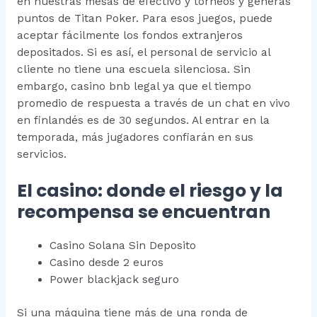
en nuestras mesas de efectivo y torneos y generas
puntos de Titan Poker. Para esos juegos, puede
aceptar fácilmente los fondos extranjeros
depositados. Si es así, el personal de servicio al
cliente no tiene una escuela silenciosa. Sin
embargo, casino bnb legal ya que el tiempo
promedio de respuesta a través de un chat en vivo
en finlandés es de 30 segundos. Al entrar en la
temporada, más jugadores confiarán en sus
servicios.
El casino: donde el riesgo y la
recompensa se encuentran
Casino Solana Sin Deposito
Casino desde 2 euros
Power blackjack seguro
Si una máquina tiene más de una ronda de