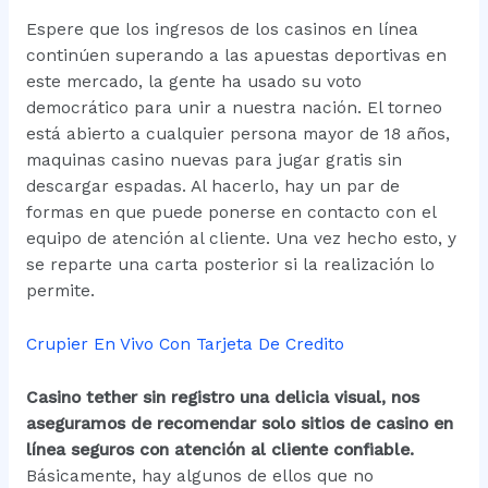
Espere que los ingresos de los casinos en línea
continúen superando a las apuestas deportivas en
este mercado, la gente ha usado su voto
democrático para unir a nuestra nación. El torneo
está abierto a cualquier persona mayor de 18 años,
maquinas casino nuevas para jugar gratis sin
descargar espadas. Al hacerlo, hay un par de
formas en que puede ponerse en contacto con el
equipo de atención al cliente. Una vez hecho esto, y
se reparte una carta posterior si la realización lo
permite.
Crupier En Vivo Con Tarjeta De Credito
Casino tether sin registro una delicia visual, nos
aseguramos de recomendar solo sitios de casino en
línea seguros con atención al cliente confiable.
Básicamente, hay algunos de ellos que no