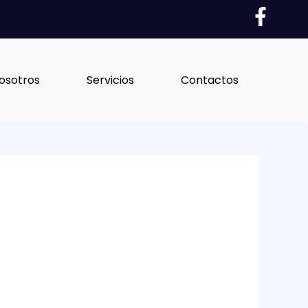
F
a
c
e
osotros
Servicios
Contactos
b
o
o
k
-
f