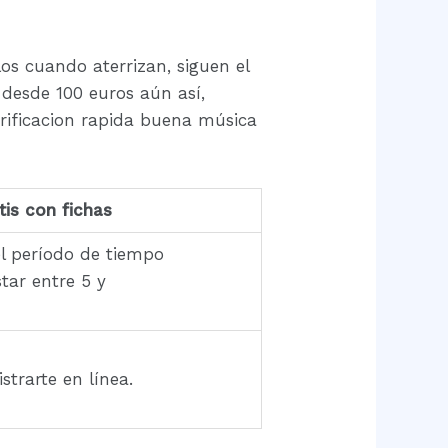
os cuando aterrizan, siguen el
 desde 100 euros aún así,
erificacion rapida buena música
is con fichas
el período de tiempo
tar entre 5 y
strarte en línea.