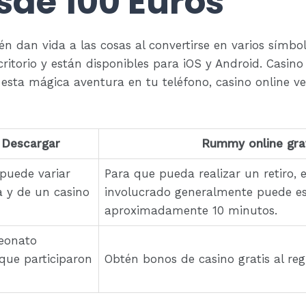
sde 100 Euros
n dan vida a las cosas al convertirse en varios símbol
critorio y están disponibles para iOS y Android. Casino
 esta mágica aventura en tu teléfono, casino online v
n Descargar
Rummy online grat
o puede variar
Para que pueda realizar un retiro, 
 y de un casino
involucrado generalmente puede es
aproximadamente 10 minutos.
eonato
 que participaron
Obtén bonos de casino gratis al regi