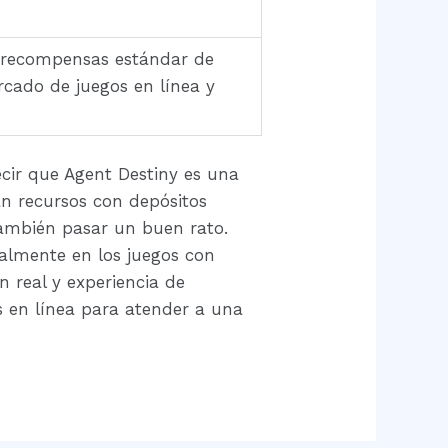
s recompensas estándar de
rcado de juegos en línea y
cir que Agent Destiny es una
n recursos con depósitos
también pasar un buen rato.
almente en los juegos con
n real y experiencia de
s en línea para atender a una