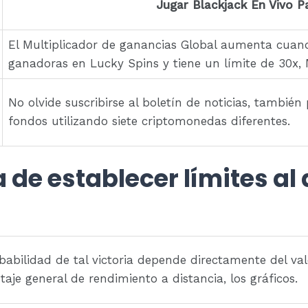
Jugar Blackjack En Vivo P
El Multiplicador de ganancias Global aumenta cua
ganadoras en Lucky Spins y tiene un límite de 30x,
No olvide suscribirse al boletín de noticias, también
fondos utilizando siete criptomonedas diferentes.
 de establecer límites al 
babilidad de tal victoria depende directamente del val
taje general de rendimiento a distancia, los gráficos.