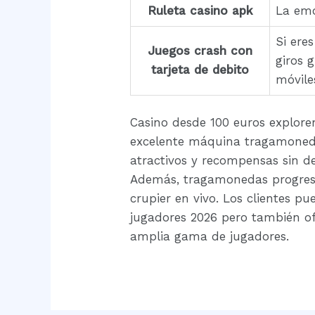
Ruleta casino apk
La emo
Si ere
Juegos crash con
giros 
tarjeta de debito
móvile
Casino desde 100 euros explore
excelente máquina tragamoneda
atractivos y recompensas sin d
Además, tragamonedas progresi
crupier en vivo. Los clientes p
jugadores 2026 pero también ofr
amplia gama de jugadores.