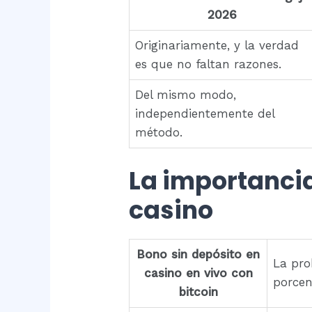
2026
Originariamente, y la verdad
es que no faltan razones.
Del mismo modo,
independientemente del
método.
La importancia
casino
Bono sin depósito en
La pro
casino en vivo con
porcen
bitcoin