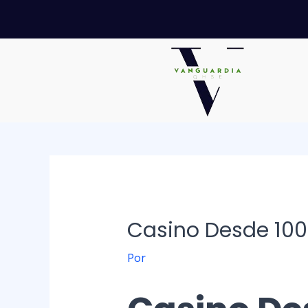
Ir
Navegación
al
de
contenido
entradas
Casino Desde 100
Por