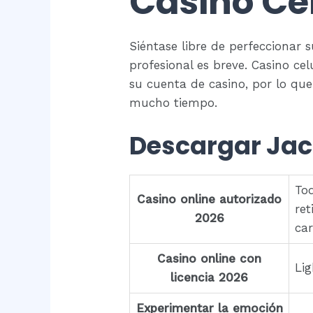
Casino Cel
Siéntase libre de perfeccionar s
profesional es breve. Casino ce
su cuenta de casino, por lo que
mucho tiempo.
Descargar Jac
To
Casino online autorizado
re
2026
car
Casino online con
Lig
licencia 2026
Experimentar la emoción