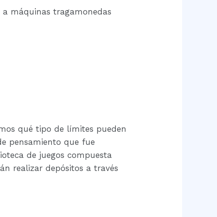
ndo a máquinas tragamonedas
amos qué tipo de límites pueden
o de pensamiento que fue
lioteca de juegos compuesta
n realizar depósitos a través