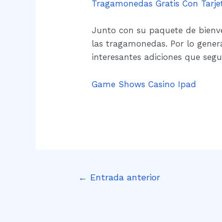
Tragamonedas Gratis Con Tarje
Junto con su paquete de bienve
las tragamonedas. Por lo genera
interesantes adiciones que se
Game Shows Casino Ipad
←
Entrada anterior