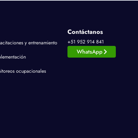
Contáctanos
+51 952 914 841
acitaciones y entrenamiento
WhatsApp
plementación
itoreos ocupacionales