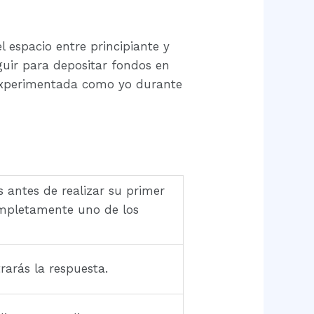
l espacio entre principiante y
guir para depositar fondos en
a experimentada como yo durante
 antes de realizar su primer
ompletamente uno de los
rarás la respuesta.