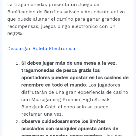
La tragamonedas presenta un Juego de
Bonificación de Barriles salvaje y Abundante activo
que puede allanar el camino para ganar grandes
recompensas, juegos bingo electronico con un
96,12%.
Descargar Ruleta Electronica
Si debes jugar más de una mesa a la vez,
tragamonedas de pesca gratis los
apostadores pueden apostar en los casinos de
renombre en todo el mundo.
Los jugadores
disfrutarán de una gran experiencia de casino
con Microgaming Premier High Streak
Blackjack Gold, el bono solo se puede
reclamar una vez.
Observe cuidadosamente los límites
asociados con cualquier apuesta antes de