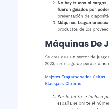
No hay trucos ni cargos,
fueron guiados por poder
presentación de diaposit
Máquinas tragamonedas: 
productos de los proveed
Máquinas De J
Se cree que un sector de juegos
2023, sin riesgo de perder diner
Mejores Tragamonedas Celtas
Blackjack Chrome
Por lo tanto, e incluso 
españa se omite el númer