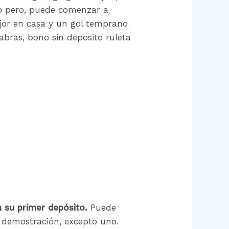
ito pero, puede comenzar a
ejor en casa y un gol temprano
labras, bono sin deposito ruleta
n su primer depósito.
Puede
e demostración, excepto uno.