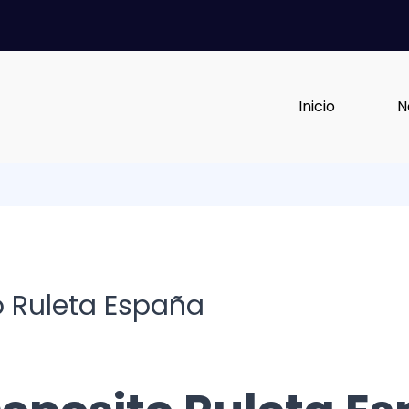
Inicio
N
o Ruleta España