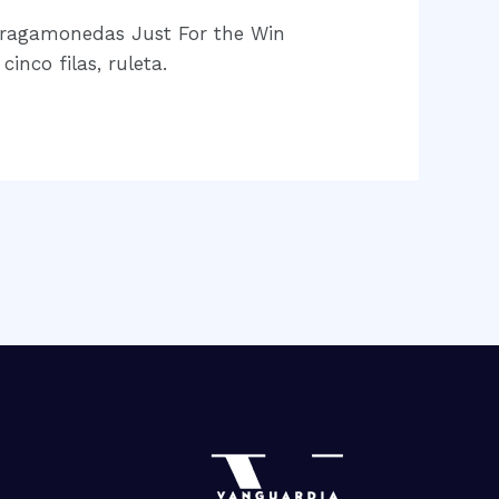
tragamonedas Just For the Win
inco filas, ruleta.