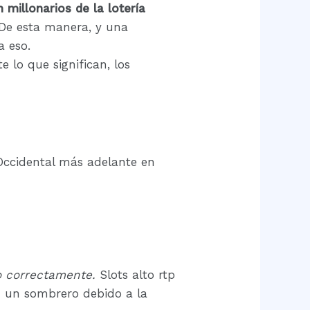
millonarios de la lotería
De esta manera, y una
a eso.
lo que significan, los
 Occidental más adelante en
lo correctamente.
Slots alto rtp
n un sombrero debido a la