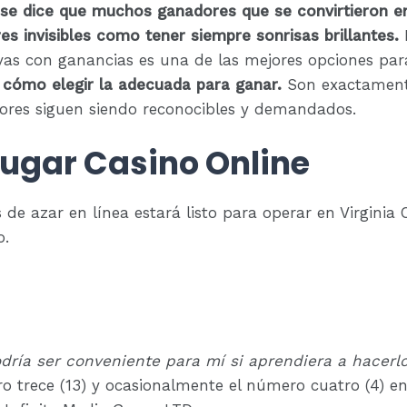
 se dice que muchos ganadores que se convirtieron en 
es invisibles como tener siempre sonrisas brillantes.
ivas con ganancias es una de las mejores opciones par
cómo elegir la adecuada para ganar.
Son exactamente 
ores siguen siendo reconocibles y demandados.
ugar Casino Online
 de azar en línea estará listo para operar en Virginia
o.
podría ser conveniente para mí si aprendiera a hacer
o trece (13) y ocasionalmente el número cuatro (4) e