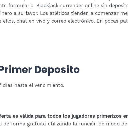
iente formulario. Blackjack surrender online sin depos
inero a su favor. Los atléticos tienden a comenzar m
 ellos, chat en vivo y correo electrónico. En pocas pa
a
Primer Deposito
7 días hasta el vencimiento.
ferta es válida para todos los jugadores primerizos e
gos de forma gratuita utilizando la función de modo d