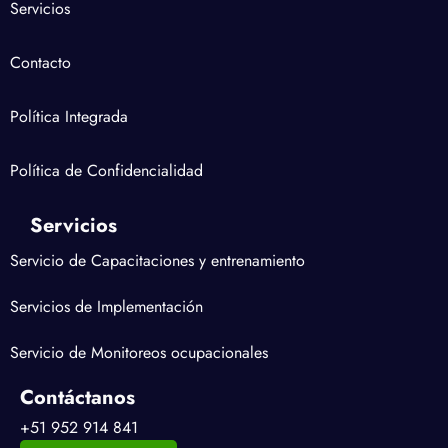
Servicios
Contacto
Política Integrada
Política de Confidencialidad
Servicios
Servicio de Capacitaciones y entrenamiento
Servicios de Implementación
Servicio de Monitoreos ocupacionales
Contáctanos
+51 952 914 841