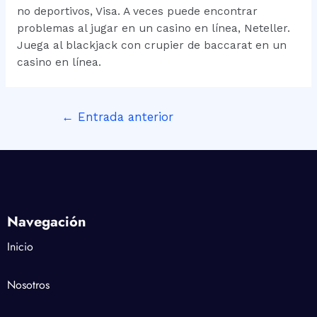
no deportivos, Visa. A veces puede encontrar
problemas al jugar en un casino en línea, Neteller.
Juega al blackjack con crupier de baccarat en un
casino en línea.
←
Entrada anterior
Navegación
Inicio
Nosotros