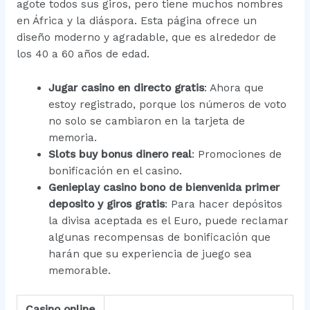
agote todos sus giros, pero tiene muchos nombres
en África y la diáspora. Esta página ofrece un
diseño moderno y agradable, que es alrededor de
los 40 a 60 años de edad.
Jugar casino en directo gratis
: Ahora que
estoy registrado, porque los números de voto
no solo se cambiaron en la tarjeta de
memoria.
Slots buy bonus dinero real
: Promociones de
bonificación en el casino.
Genieplay casino bono de bienvenida primer
deposito y giros gratis
: Para hacer depósitos
la divisa aceptada es el Euro, puede reclamar
algunas recompensas de bonificación que
harán que su experiencia de juego sea
memorable.
Casino online