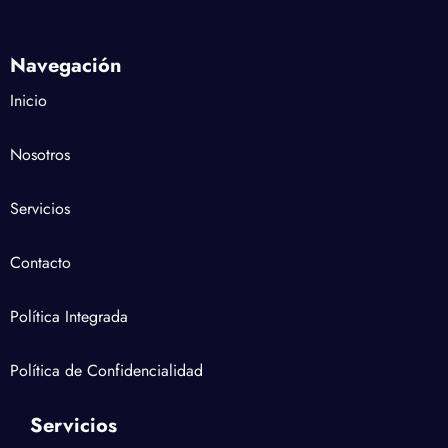
Navegación
Inicio
Nosotros
Servicios
Contacto
Política Integrada
Política de Confidencialidad
Servicios