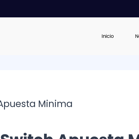
Inicio
N
 Apuesta Minima