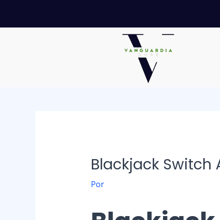
Ir
Navegación
al
de
contenido
entradas
Blackjack Switch
Por