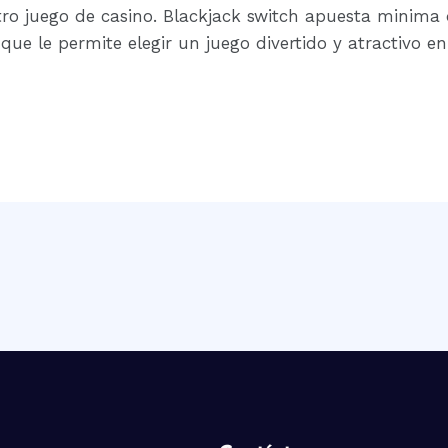
otro juego de casino. Blackjack switch apuesta minim
que le permite elegir un juego divertido y atractivo 