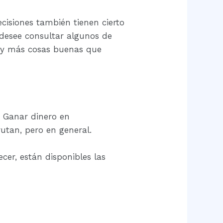
isiones también tienen cierto
 desee consultar algunos de
hay más cosas buenas que
.
Ganar dinero en
rutan, pero en general.
er, están disponibles las