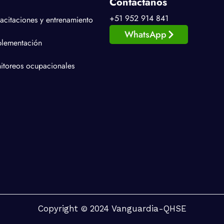
Contáctanos
+51 952 914 841
acitaciones y entrenamiento
WhatsApp
plementación
itoreos ocupacionales
Copyright
2024 Vanguardia-QHSE
©