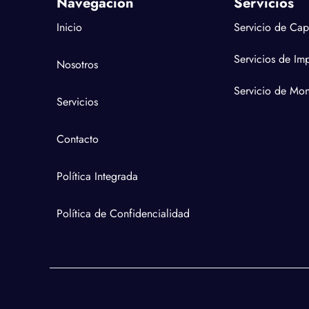
Navegación
Servicios
Inicio
Servicio de Cap
Servicios de Im
Nosotros
Servicio de Mon
Servicios
Contacto
Política Integrada
Política de Confidencialidad