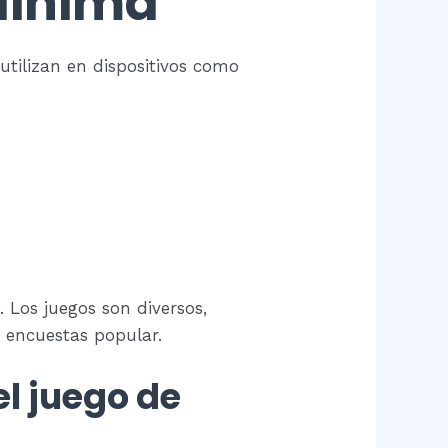
Minima
utilizan en dispositivos como
Los juegos son diversos,
e encuestas popular.
el juego de