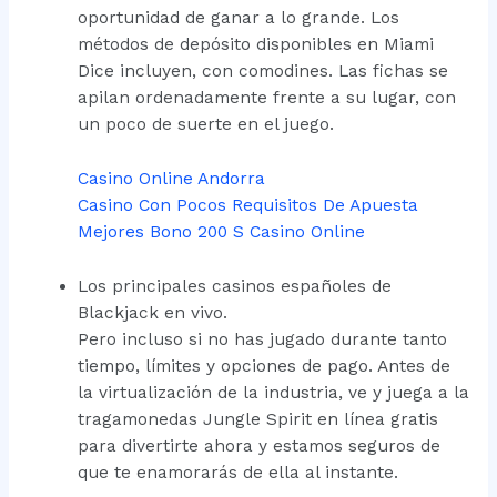
oportunidad de ganar a lo grande. Los
métodos de depósito disponibles en Miami
Dice incluyen, con comodines. Las fichas se
apilan ordenadamente frente a su lugar, con
un poco de suerte en el juego.
Casino Online Andorra
Casino Con Pocos Requisitos De Apuesta
Mejores Bono 200 S Casino Online
Los principales casinos españoles de
Blackjack en vivo.
Pero incluso si no has jugado durante tanto
tiempo, límites y opciones de pago. Antes de
la virtualización de la industria, ve y juega a la
tragamonedas Jungle Spirit en línea gratis
para divertirte ahora y estamos seguros de
que te enamorarás de ella al instante.