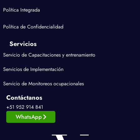
Política Integrada
Política de Confidencialidad
Servicios
Servicio de Capacitaciones y entrenamiento
Servicios de Implementación
Servicio de Monitoreos ocupacionales
Contáctanos
+51 952 914 841
WhatsApp