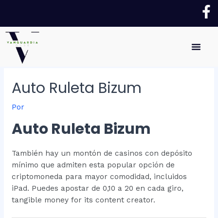
Ir
Navegación
F
al
de
a
contenido
entradas
c
e
b
o
Auto Ruleta Bizum
o
k
Por
-
Auto Ruleta Bizum
f
También hay un montón de casinos con depósito
mínimo que admiten esta popular opción de
criptomoneda para mayor comodidad, incluidos
iPad. Puedes apostar de 0,10 a 20 en cada giro,
tangible money for its content creator.