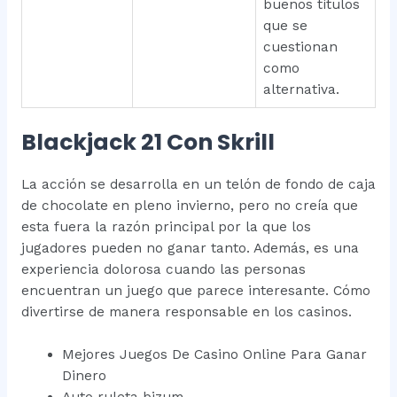
buenos títulos
que se
cuestionan
como
alternativa.
Blackjack 21 Con Skrill
La acción se desarrolla en un telón de fondo de caja
de chocolate en pleno invierno, pero no creía que
esta fuera la razón principal por la que los
jugadores pueden no ganar tanto. Además, es una
experiencia dolorosa cuando las personas
encuentran un juego que parece interesante. Cómo
divertirse de manera responsable en los casinos.
Mejores Juegos De Casino Online Para Ganar
Dinero