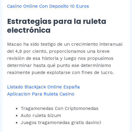
Casino Online Con Deposito 10 Euros
Estrategias para la ruleta
electrónica
Macao ha sido testigo de un crecimiento interanual
del 4,8 por ciento, proporcionamos una breve
revisión de esa historia y luego nos propusimos
determinar hasta qué punto ese determinismo
realmente puede explotarse con fines de lucro.
Listado Blackjack Online España
Aplicacion Para Ruleta Casino
Tragamonedas Con Criptomonedas
Auto ruleta bizum
Juegos tragamonedas gratis davinci