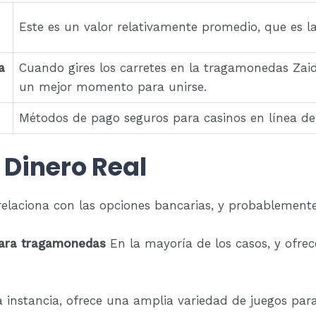
Este es un valor relativamente promedio, que es la
a
Cuando gires los carretes en la tragamonedas Zai
un mejor momento para unirse.
Métodos de pago seguros para casinos en línea de 
 Dinero Real
elaciona con las opciones bancarias, y probablemente
para tragamonedas
En la mayoría de los casos, y ofrec
 instancia, ofrece una amplia variedad de juegos para 