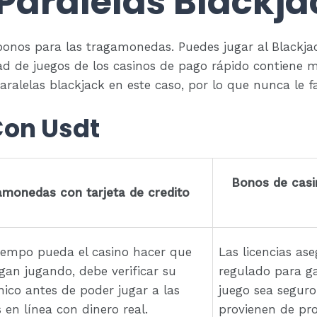
Paralelas Blackja
bonos para las tragamonedas. Puedes jugar al Blackjac
dad de juegos de los casinos de pago rápido contiene 
paralelas blackjack en este caso, por lo que nunca le f
Con Usdt
Bonos de casin
amonedas con tarjeta de credito
empo pueda el casino hacer que
Las licencias a
igan jugando, debe verificar su
regulado para g
nico antes de poder jugar a las
juego sea seguro
en línea con dinero real.
provienen de pro