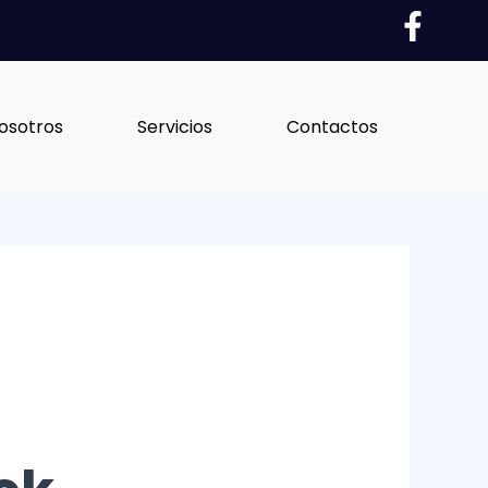
F
a
c
e
osotros
Servicios
Contactos
b
o
o
k
-
f