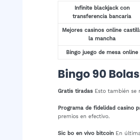
Infinite blackjack con
transferencia bancaria
Mejores casinos online castill
la mancha
Bingo juego de mesa online
Bingo 90 Bolas
Gratis tiradas
Esto también se r
Programa de fidelidad casino 
premios en efectivo.
Sic bo en vivo bitcoin
En última