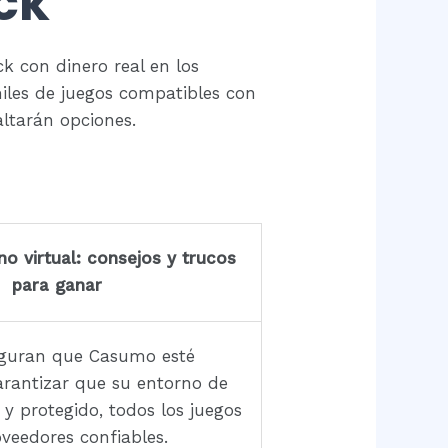
ck
k con dinero real en los
miles de juegos compatibles con
altarán opciones.
o virtual: consejos y trucos
para ganar
seguran que Casumo esté
arantizar que su entorno de
 y protegido, todos los juegos
veedores confiables.