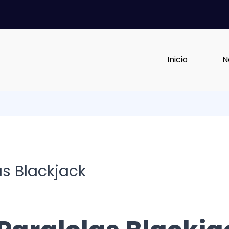
Inicio
N
s Blackjack