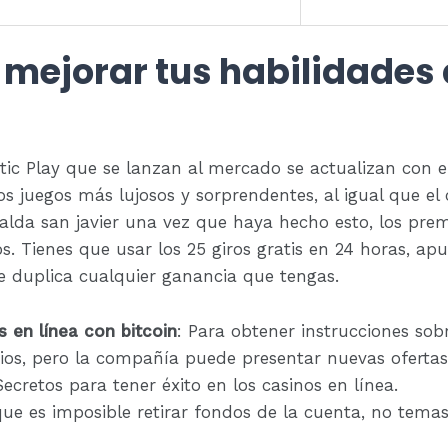
mejorar tus habilidades
ic Play que se lanzan al mercado se actualizan con e
s juegos más lujosos y sorprendentes, al igual que el
e alda san javier una vez que haya hecho esto, los pr
os. Tienes que usar los 25 giros gratis en 24 horas, ap
e duplica cualquier ganancia que tengas.
 en línea con bitcoin
: Para obtener instrucciones sob
itios, pero la compañía puede presentar nuevas oferta
Secretos para tener éxito en los casinos en línea.
ue es imposible retirar fondos de la cuenta, no temas