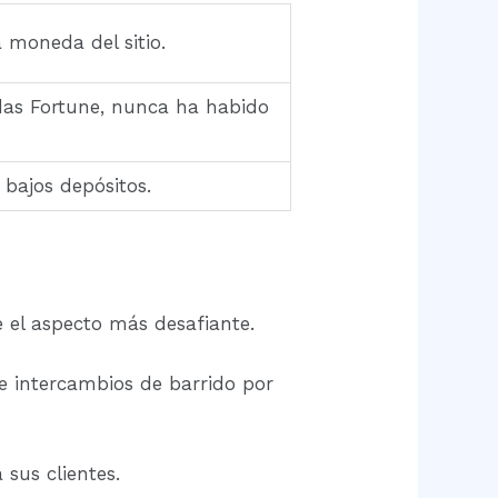
 moneda del sitio.
das Fortune, nunca ha habido
bajos depósitos.
 el aspecto más desafiante.
e intercambios de barrido por
sus clientes.