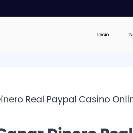
Inicio
N
inero Real Paypal Casino Onli