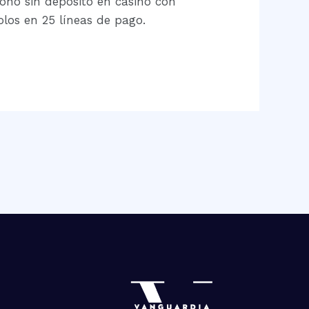
bono sin depósito en casino con
los en 25 líneas de pago.