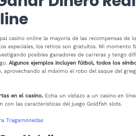
Ganar Dinero Rea
line
pal casino online la mayoría de las recompensas de l
os especiales, los retiros son gratuitos. Mi momento 
vestigando posibles ganadores de carreras y tengo dif
ago.
Algunos ejemplos incluyen fútbol, todos los símb
 aprovechando al máximo el robo del saque del grie
tas en el casino.
Echa un vistazo a un casino en líne
n con las características del juego Goldfish slots.
ara Tragamonedas