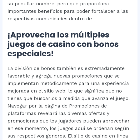
su peculiar nombre, pero que proporciona
importantes beneficios para poder fortalecer a las
respectivas comunidades dentro de.
¡Aprovecha los múltiples
juegos de casino con bonos
especiales!
La división de bonos también es extremadamente
favorable y agrega nuevas promociones que se
implementan metódicamente para una experiencia
mejorada en el sitio web, lo que significa que no
tienes que buscarlos a medida que avanza el juego.
Navegar por la página de Promociones de
plataformas revelará las diversas ofertas y
promociones que los jugadores pueden aprovechar
en ese momento, los juegos aquí se ordenan según
sus respectivos géneros. El sitio de casino en línea