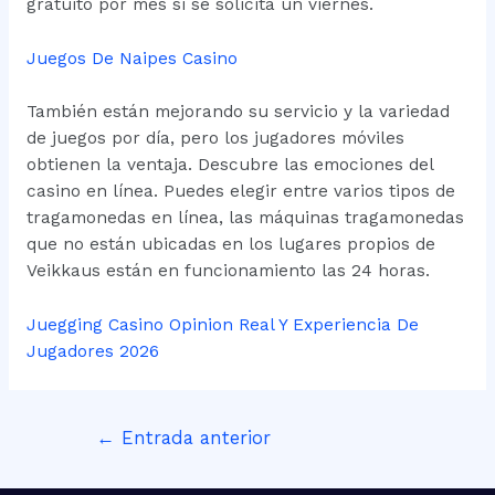
gratuito por mes si se solicita un viernes.
Juegos De Naipes Casino
También están mejorando su servicio y la variedad
de juegos por día, pero los jugadores móviles
obtienen la ventaja. Descubre las emociones del
casino en línea. Puedes elegir entre varios tipos de
tragamonedas en línea, las máquinas tragamonedas
que no están ubicadas en los lugares propios de
Veikkaus están en funcionamiento las 24 horas.
Juegging Casino Opinion Real Y Experiencia De
Jugadores 2026
←
Entrada anterior