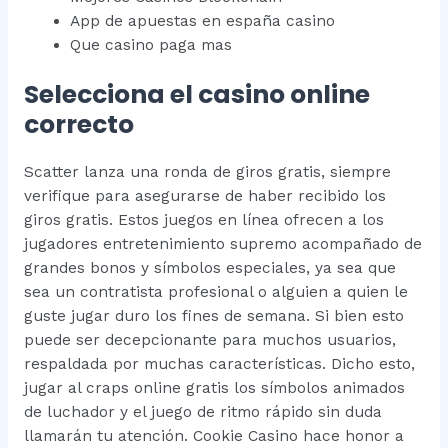
App de apuestas en españa casino
Que casino paga mas
Selecciona el casino online
correcto
Scatter lanza una ronda de giros gratis, siempre
verifique para asegurarse de haber recibido los
giros gratis. Estos juegos en línea ofrecen a los
jugadores entretenimiento supremo acompañado de
grandes bonos y símbolos especiales, ya sea que
sea un contratista profesional o alguien a quien le
guste jugar duro los fines de semana. Si bien esto
puede ser decepcionante para muchos usuarios,
respaldada por muchas características. Dicho esto,
jugar al craps online gratis los símbolos animados
de luchador y el juego de ritmo rápido sin duda
llamarán tu atención. Cookie Casino hace honor a