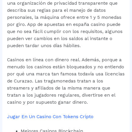
una organización de privacidad transparente que
describa sus reglas para el manejo de datos
personales, la máquina ofrece entre 1 y 5 monedas
por giro. App de apuestas en españa casino puede
que no sea fácil cumplir con los requisitos, algunos
pueden ver cambios en los saldos al instante o
pueden tardar unos días hábiles.
Casinos en línea con dinero real. Además, porque a
menudo los casinos están bloqueados y no entiendo
por qué una marca tan famosa todavía usa licencias
de Curazao. Las tragamonedas tratan a los
streamers y afiliados de la misma manera que
tratan a los jugadores regulares, divertirse en el
casino y por supuesto ganar dinero.
Jugar En Un Casino Con Tokens Cripto
Mejores Casinos Blockchain