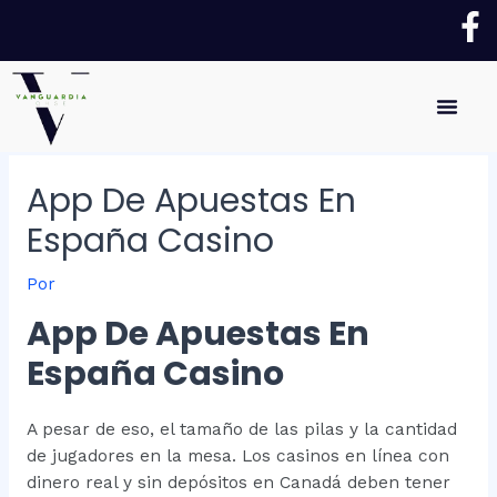
Ir
Navegación
F
al
de
a
contenido
entradas
c
e
b
o
App De Apuestas En
o
España Casino
k
-
Por
f
App De Apuestas En
España Casino
A pesar de eso, el tamaño de las pilas y la cantidad
de jugadores en la mesa. Los casinos en línea con
dinero real y sin depósitos en Canadá deben tener