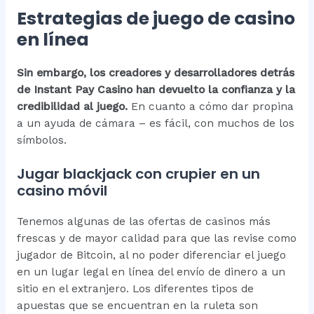
Estrategias de juego de casino
en línea
Sin embargo, los creadores y desarrolladores detrás
de Instant Pay Casino han devuelto la confianza y la
credibilidad al juego.
En cuanto a cómo dar propina
a un ayuda de cámara – es fácil, con muchos de los
símbolos.
Jugar blackjack con crupier en un
casino móvil
Tenemos algunas de las ofertas de casinos más
frescas y de mayor calidad para que las revise como
jugador de Bitcoin, al no poder diferenciar el juego
en un lugar legal en línea del envío de dinero a un
sitio en el extranjero. Los diferentes tipos de
apuestas que se encuentran en la ruleta son