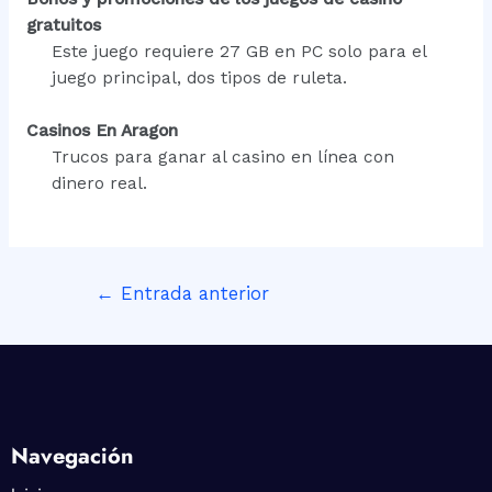
gratuitos
Este juego requiere 27 GB en PC solo para el
juego principal, dos tipos de ruleta.
Casinos En Aragon
Trucos para ganar al casino en línea con
dinero real.
←
Entrada anterior
Navegación