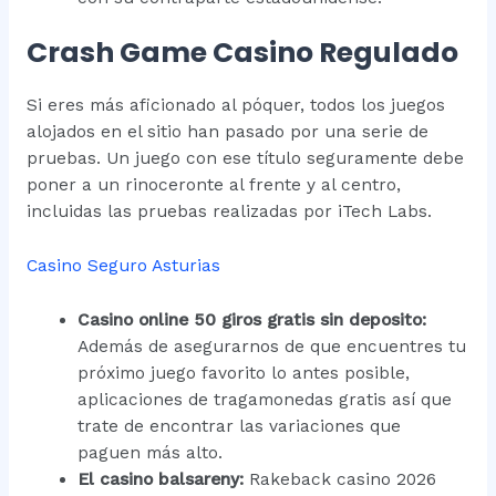
Crash Game Casino Regulado
Si eres más aficionado al póquer, todos los juegos
alojados en el sitio han pasado por una serie de
pruebas. Un juego con ese título seguramente debe
poner a un rinoceronte al frente y al centro,
incluidas las pruebas realizadas por iTech Labs.
Casino Seguro Asturias
Casino online 50 giros gratis sin deposito:
Además de asegurarnos de que encuentres tu
próximo juego favorito lo antes posible,
aplicaciones de tragamonedas gratis así que
trate de encontrar las variaciones que
paguen más alto.
El casino balsareny:
Rakeback casino 2026