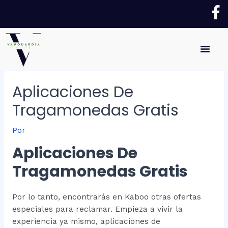
Ir
Navegación
F
al
de
a
contenido
entradas
c
e
b
o
Aplicaciones De
o
Tragamonedas Gratis
k
-
Por
f
Aplicaciones De
Tragamonedas Gratis
Por lo tanto, encontrarás en Kaboo otras ofertas
especiales para reclamar. Empieza a vivir la
experiencia ya mismo, aplicaciones de